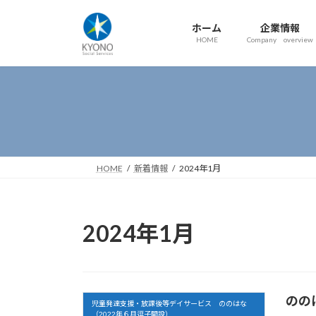
コ
ナ
ン
ビ
ホーム
企業情報
テ
ゲ
HOME
Company overview
ン
ー
ツ
シ
へ
ョ
ス
ン
キ
に
ッ
移
プ
動
HOME
新着情報
2024年1月
2024年1月
のの
児童発達支援・放課後等デイサービス ののはな
（2022年６月逗子開設）