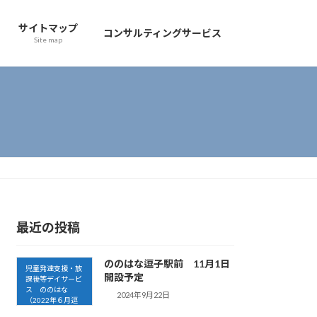
サイトマップ
コンサルティングサービス
Site map
最近の投稿
ののはな逗子駅前 11月1日
児童発達支援・放
開設予定
課後等デイサービ
ス ののはな
2024年9月22日
（2022年６月逗
子開設）